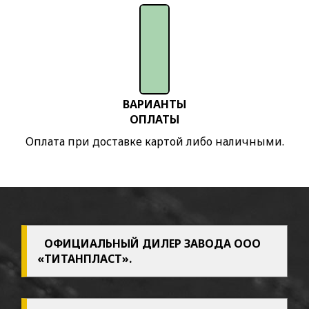
Беседка
садовая
АСТРА
Беседка
садовая
ПИОН
ВАРИАНТЫ
ОПЛАТЫ
Беседка
Оплата при доставке картой либо наличными.
садовая
ИМпласт
Радуга
Беседка
садовая
ИМпласт
ОФИЦИАЛЬНЫЙ ДИЛЕР ЗАВОДА ООО
Престиж
«ТИТАНПЛАСТ».
Беседка
«СФЕРА»