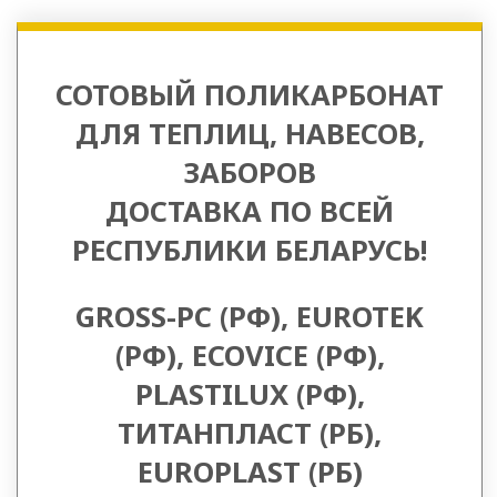
Филиалы
Теплицы
СОТОВЫЙ ПОЛИКАРБОНАТ
филиалы
ДЛЯ ТЕПЛИЦ, НАВЕСОВ,
Летние
ЗАБОРОВ
души
ДОСТАВКА ПО ВСЕЙ
филиалы
РЕСПУБЛИКИ БЕЛАРУСЬ!
Поликарбонат
филиалы
GROSS-PC (РФ), EUROTEK
Беседки
(РФ), ECOVICE (РФ),
филиалы
PLASTILUX (РФ),
Контакты
ТИТАНПЛАСТ (РБ),
EUROPLAST (РБ)