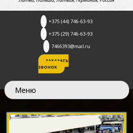
Теплица
Литва, Польша, Латвия, Германия, Россия
ЕвроПласт
Агро
+375 (44) 746-63-93
Теплица
ЕвроПласт
+375 (29) 746-63-93
Титан
7466393@mail.ru
Теплица
ИМпласт
ЗАКАЗАТЬ
Арочная
ЗВОНОК
Теплица
ИМпласт
Меню
Двускатная
Парник
«БАБОЧКА»
Теплица
ИМпласт