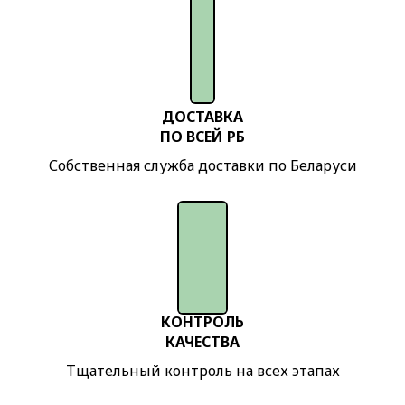
Премиум
Садовая
душевая
кабина
«СТАНДАРТ»
ДОСТАВКА
Садовая
ПО ВСЕЙ РБ
душевая
Собственная служба доставки по Беларуси
кабина
«КОМБИ»
Садовая
душевая
кабина
«С
КОНТРОЛЬ
ТАМБУРОМ»
КАЧЕСТВА
Беседки
Тщательный контроль на всех этапах