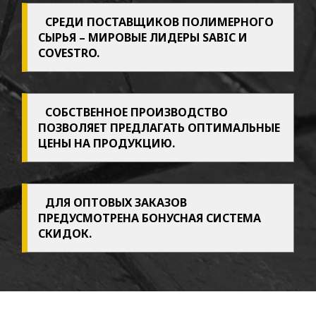
Поликарбонат
СРЕДИ ПОСТАВЩИКОВ ПОЛИМЕРНОГО
СЫРЬЯ – МИРОВЫЕ ЛИДЕРЫ SABIC И
Термошайба
COVESTRO.
Садовая
мебель
Разное
СОБСТВЕННОЕ ПРОИЗВОДСТВО
ПОЗВОЛЯЕТ ПРЕДЛАГАТЬ ОПТИМАЛЬНЫЕ
Дополнительное
ЦЕНЫ НА ПРОДУКЦИЮ.
оборудование
и
аксессуары
ДЛЯ ОПТОВЫХ ЗАКАЗОВ
для
ПРЕДУСМОТРЕНА БОНУСНАЯ СИСТЕМА
тепли
СКИДОК.
Печи
отопительные
газогенераторные