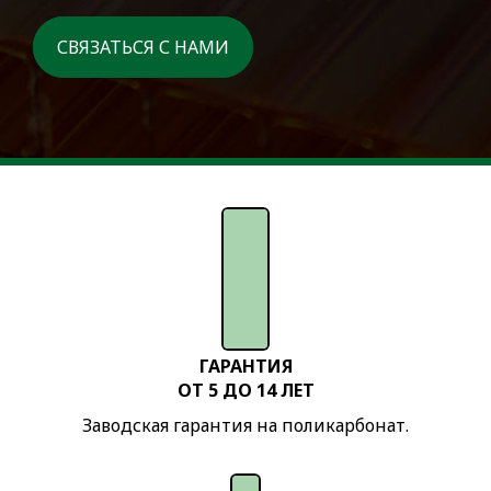
Теплица
СВЯЗАТЬСЯ С НАМИ
«Дачная»
Летние
души
Летний
душ
без
тамбура
Летний
душ
ГАРАНТИЯ
с
ОТ 5 ДО 14 ЛЕТ
тамбуром
Заводская гарантия на поликарбонат.
Летний
душ