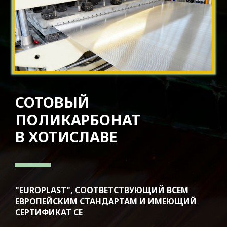
Нова
Теплицы
«АГРО»
«ТИТАН»
Теплица
«ПРОФИ»
СОТОВЫЙ
Теплица
ПОЛИКАРБОНАТ
«ФЕРМЕР»
В ХОТИСЛАВЕ
Теплица
«КОМПАКТ
2,0
»
"EUROPLAST", СООТВЕТСТВУЮЩИЙ ВСЕМ
Теплица
ЕВРОПЕЙСКИМ СТАНДАРТАМ И ИМЕЮЩИЙ
«САДОВАЯ
СЕРТИФИКАТ CE
2,4»