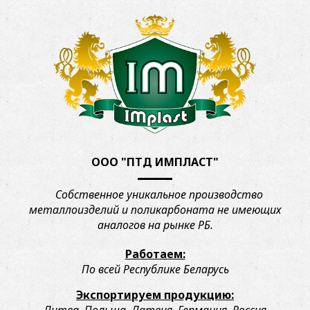
Главная
Продукция
Теплицы
ООО "ПТД ИМПЛАСТ"
Парник
Собственное уникальное производство
ИМпласт
металлоизделий и поликарбоната не имеющих
Мини
аналогов на рынке РБ.
Теплица
Работаем:
ИМпласт
По всей Республике Беларусь
Мини
Экспортируем продукцию: