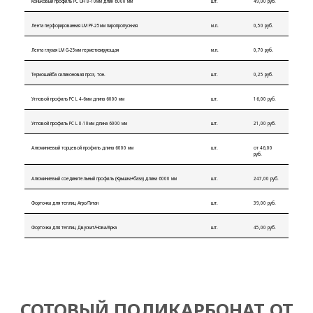
Коньковый профиль PC UH 8-10мм длин 6000 мм
шт.
49,00 руб.
Лента перфорированная LM PF-25мм паропропускная
м.п.
0,50 руб.
Лента глухая LM G-25мм герметизирующая
м.п.
0,70 руб.
Термошайба силиконовая проз, тон.
шт.
0,25 руб.
Угловой профиль PC L 4-6мм длина 6000 мм
шт.
16,00 руб.
Угловой профиль PC L 8-10мм длина 6000 мм
шт.
21,00 руб.
Алюминиевый торцевой профиль длина 6000 мм
шт.
от 46,00
руб.
Алюминиевый соединительный профиль (Крышка+база) длина 6000 мм
шт.
247,00 руб.
Форточка для теплиц Агро/Титан
шт.
39,00 руб.
Форточка для теплиц Двускат/Нова/Арка
шт.
45,00 руб.
СОТОВЫЙ ПОЛИКАРБОНАТ ОТ